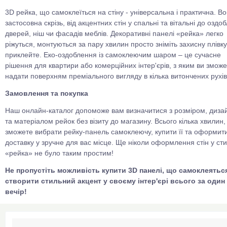
3D рейка, що самоклеїться на стіну - універсальна і практична. В
застосовна скрізь, від акцентних стін у спальні та вітальні до оздо
дверей, ніш чи фасадів меблів. Декоративні панелі «рейка» легко
ріжуться, монтуються за пару хвилин просто зніміть захисну плівку
приклейте. Еко-оздоблення із самоклеючим шаром – це сучасне
рішення для квартири або комерційних інтер'єрів, з яким ви змож
надати поверхням преміального вигляду в кілька витончених рухів
Замовлення та покупка
Наш онлайн-каталог допоможе вам визначитися з розміром, диза
та матеріалом рейок без візиту до магазину. Всього кілька хвилин, 
зможете вибрати рейку-панель самоклеючу, купити її та оформит
доставку у зручне для вас місце. Ще ніколи оформлення стін у сти
«рейка» не було таким простим!
Не пропустіть можливість купити 3D панелі, що самоклеяться
створити стильний акцент у своєму інтер'єрі всього за один
вечір!