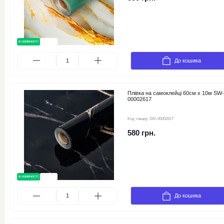
в наявності
новинка
До кошика
Плівка на самоклейці 60см х 10м SW-
00002617
Код товару:
SW-00002617
580 грн.
в наявності
новинка
До кошика