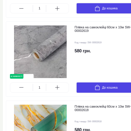
До кошика
Плівка на самоклейці 60см х 10м SW-
00002619
Код товару:
SW-00002619
580 грн.
в наявності
новинка
До кошика
Плівка на самоклейці 60см х 10м SW-
00002618
Код товару:
SW-00002618
580 грн.