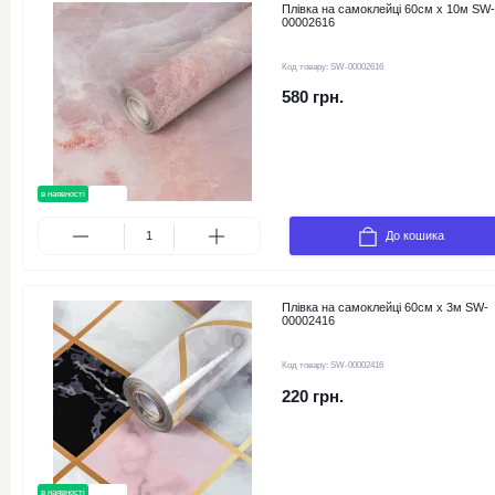
Плівка на самоклейці 60см х 10м SW-
00002616
Код товару:
SW-00002616
580 грн.
в наявності
новинка
До кошика
Плівка на самоклейці 60см х 3м SW-
00002416
Код товару:
SW-00002416
220 грн.
в наявності
новинка