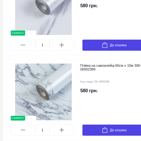
580 грн.
в наявності
новинка
До кошика
Плівка на самоклейці 60см х 10м SW-
00002389
Код товару:
SW-00002389
580 грн.
в наявності
новинка
До кошика