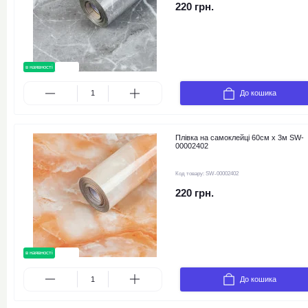
220 грн.
в наявності
новинка
До кошика
Плівка на самоклейці 60см х 3м SW-
00002402
Код товару:
SW-00002402
220 грн.
в наявності
новинка
До кошика