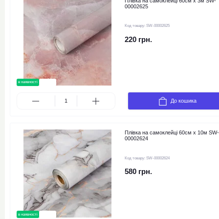
Плівка на самоклейці 60см х 3м SW-
00002625
Код товару:
SW-00002625
220 грн.
в наявності
новинка
До кошика
Плівка на самоклейці 60см х 10м SW-
00002624
Код товару:
SW-00002624
580 грн.
в наявності
новинка