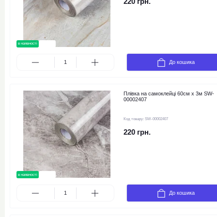
220 грн.
в наявності
новинка
До кошика
Плівка на самоклейці 60см х 3м SW-
00002407
Код товару:
SW-00002407
220 грн.
в наявності
новинка
До кошика