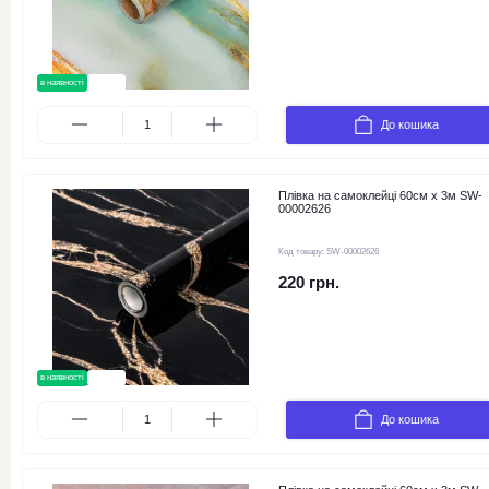
в наявності
новинка
До кошика
Плівка на самоклейці 60см х 3м SW-
00002626
Код товару:
SW-00002626
220 грн.
в наявності
новинка
До кошика