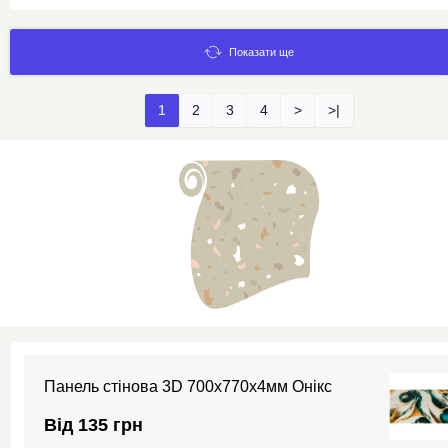
Показати ще
1
2
3
4
>
>|
Панель стінова 3D 700х770х4мм Онікс
Від 135 грн