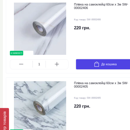
Плівка на самоклейці 60см х 3м SW-
00002406
Код товару:
SW-00002406
220 грн.
в наявності
новинка
До кошика
Плівка на самоклейці 60см х 3м SW-
00002405
Код товару:
SW-00002405
220 грн.
Фільтр товарів