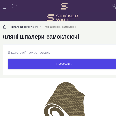
Шпалери самоклеючі
Лляні шпалери самоклеючі
Лляні шпалери самоклеючі
В категорії немає товарів
Продовжити