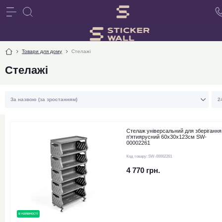
Товари для дому
Стелажі
Стелажі
Стелаж універсальний для зберігання
п'ятиярусний 60х30х123см SW-
00002261
Код товару:
SW-00002261
4 770 грн.
в наявності
новинка