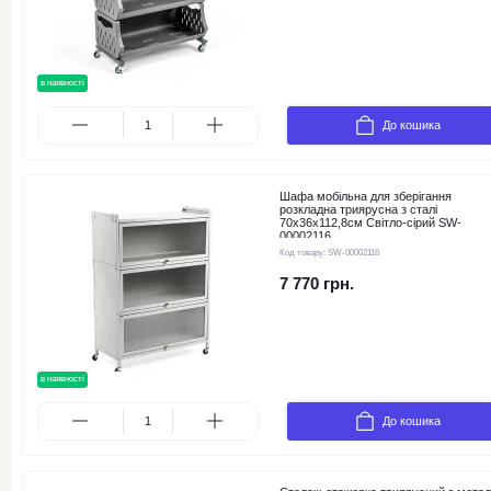
в наявності
новинка
До кошика
Шафа мобільна для зберігання
розкладна триярусна з сталі
70х36х112,8см Світло-сірий SW-
00002116
Код товару:
SW-00002116
7 770 грн.
в наявності
новинка
До кошика