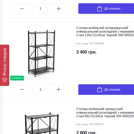
До кошика
Стелаж мобільний чотириярусний
універсальний розкладний з нержавію
сталі 126х72х34см Чорний SW-00002
Код товару:
SW-00002098
Фільтр товарів
3 400 грн.
в наявності
новинка
До кошика
Стелаж мобільний триярусний
універсальний розкладний з нержавію
сталі 89х72х34см Чорний SW-000020
Код товару:
SW-00002097
2 800 грн.