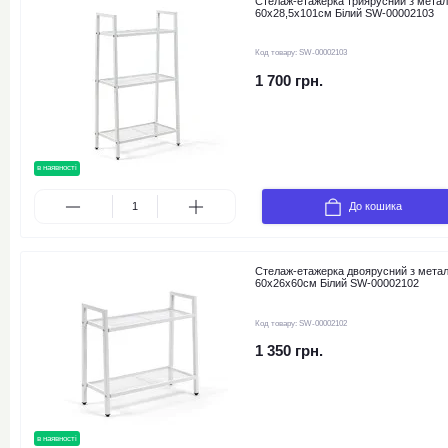
Стелаж-етажерка триярусний з мета
60х28,5х101см Білий SW-00002103
Код товару:
SW-00002103
1 700 грн.
в наявності
новинка
До кошика
Стелаж-етажерка двоярусний з мета
60х26х60см Білий SW-00002102
Код товару:
SW-00002102
1 350 грн.
в наявності
новинка