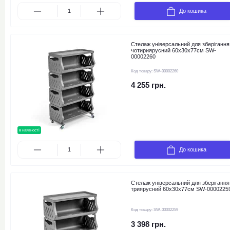
До кошика
Стелаж універсальний для зберігання
чотириярусний 60х30х77см SW-
00002260
Код товару:
SW-00002260
4 255 грн.
в наявності
новинка
До кошика
Стелаж універсальний для зберігання
триярусний 60х30х77см SW-0000225
Код товару:
SW-00002259
3 398 грн.