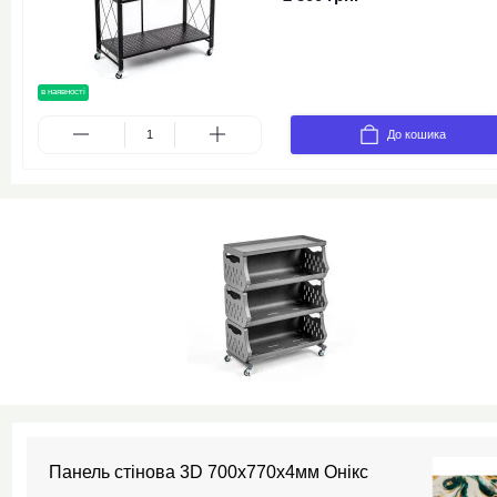
в наявності
новинка
До кошика
Панель стінова 3D 700х770х4мм Онікс