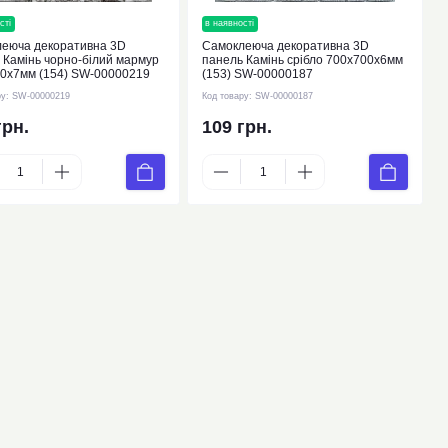
сті
в наявності
еюча декоративна 3D
Самоклеюча декоративна 3D
 Камінь чорно-білий мармур
панель Камінь срібло 700х700х6мм
0х7мм (154) SW-00000219
(153) SW-00000187
ру:
SW-00000219
Код товару:
SW-00000187
грн.
109 грн.