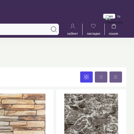
ua
ru
кабінет
закладки
кошик