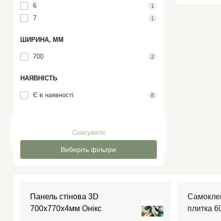
6
1
7
1
ШИРИНА, ММ
700
2
НАЯВНІСТЬ
Є в наявності
8
Скасувати
Виберіть фільтри
Панель стінова 3D
Самокле
700х770х4мм Онікс
плитка 