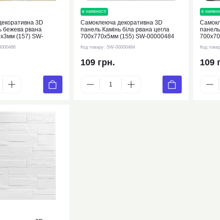
в наявності
в наявно
декоративна 3D
Самоклеюча декоративна 3D
Самокл
ь бежева рвана
панель Камінь біла рвана цегла
панель
х3мм (157) SW-
700х770х5мм (155) SW-00000484
700х70
0000486
Код товару:
SW-00000484
Код това
109 грн.
109 