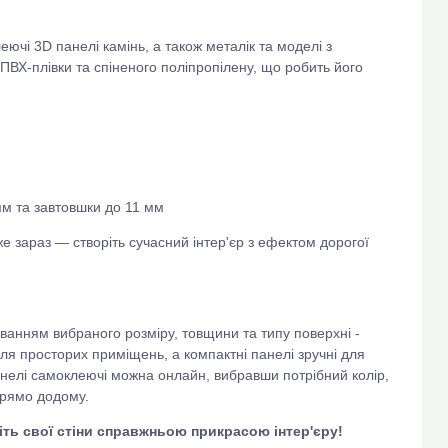
еючі 3D панелі камінь, а також металік та моделі з
ВХ-плівки та спіненого поліпропілену, що робить його
мм та завтовшки до 11 мм
е зараз — створіть сучасний інтер'єр з ефектом дорогої
ванням вибраного розміру, товщини та типу поверхні -
для просторих приміщень, а компактні панелі зручні для
нелі самоклеючі можна онлайн, вибравши потрібний колір,
прямо додому.
біть свої стіни справжньою прикрасою інтер'єру!