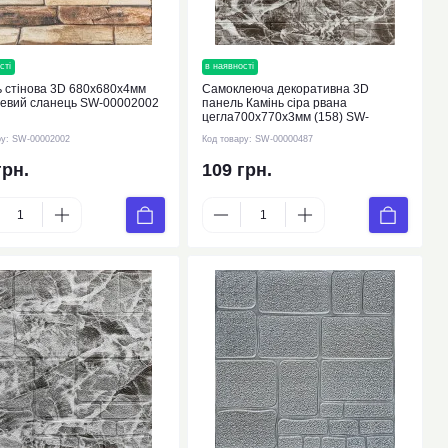
сті
новинка
в наявності
 стінова 3D 680х680х4мм
Самоклеюча декоративна 3D
евий сланець SW-00002002
панель Камінь сіра рвана
цегла700х770х3мм (158) SW-
00000487
ру:
SW-00002002
Код товару:
SW-00000487
грн.
109 грн.