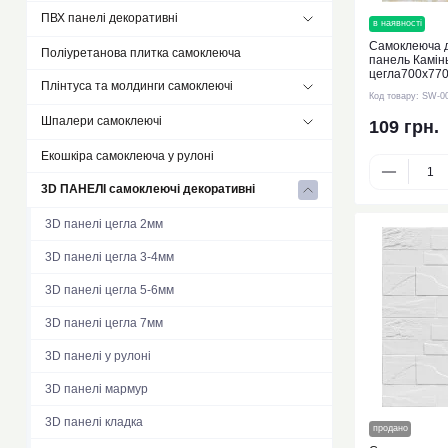
Композитна плитка
ПВХ панелі декоративні
Плівка віконна
в наявності
Самоклеюча 
Підлоговий вінил у рулонах самоклеючий
Плівка на самоклейці
Поліуретанова плитка самоклеюча
ПВХ панелі самоклеюча 30х30см
панель Камін
цегла700х770
LVT плитка для підлоги самоклеюча
Плінтуса та молдинги самоклеючі
ПВХ панелі 96х48см
00000486
Код товару:
SW-0
Ковролін плитка самоклеюча
Шпалери самоклеючі
Вініловий молдинг
109 грн.
Підлоговий пазл
Плінтус
Екошкіра самоклеюча у рулоні
Лляні шпалери самоклеючі
3D ПАНЕЛІ самоклеючі декоративні
Фактурні шпалери самоклеючі
3D панелі цегла 2мм
3D панелі цегла 3-4мм
3D панелі цегла 5-6мм
3D панелі цегла 7мм
3D панелі у рулоні
3D панелі мармур
3D панелі кладка
продано