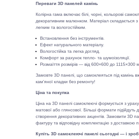
Переваги 3D панелей камінь
Колірна гама включає білі, чорні, кольорові самокл
декоративним малюнком. Матеріал складається з П
легким та вологостійким.
Встановлення без інструментів.
Ефект натурального матеріалу.
Вологостійка та легка догляд.
Комфорт за рахунок тепло- та шумоізоляції.
Розмаїття розмірів — від 600×600 до 1115×300 
Замовте 3D панелі, що самоклеяться під камінь вж
кам'яної кладки без ремонту!
Ціна та покупка
Ціна на 3D панелі самоклеючі формується з ураху
матової або глянсової. Більші формати підійдуть 
створення декоративних акцентів. Замовити 3D па
фактуру та відповідну комплектацію з доставкою 
Купіть 3D самоклеючі панелі сьогодні — і зро