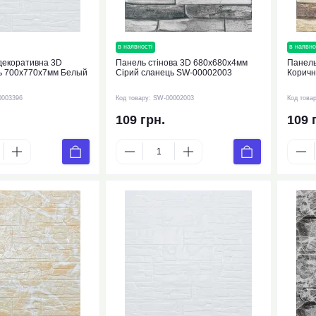
нка
в наявності
новинка
в наявно
декоративна 3D
Панель стінова 3D 680х680х4мм
Панель
ь 700х770х7мм Белый
Сірий сланець SW-00002003
Коричн
0003396
Код товару:
SW-00002003
Код това
109 грн.
109 