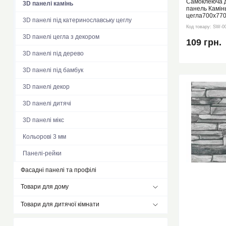
Самоклеюча 
3D панелі камінь
панель Камінь
цегла700х770
3D панелі під катеринославську цеглу
00000426
Код товару:
SW-0
3D панелі цегла з декором
109 грн.
3D панелі під дерево
3D панелі під бамбук
3D панелі декор
3D панелі дитячі
3D панелі мікс
Кольорові 3 мм
Панелі-рейки
Фасадні панелі та профілі
Товари для дому
Товари для дитячої кімнати
Вологопоглинаючий килимок
Складні термокилимки EVA
Дитячі манікюрні набори