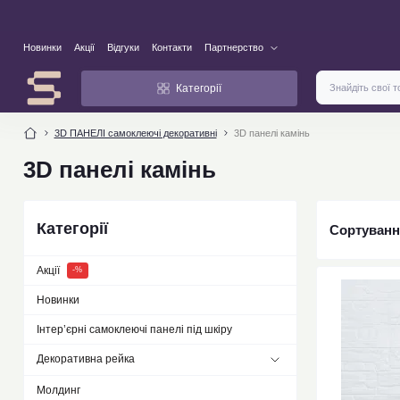
Новинки
Акції
Відгуки
Контакти
Партнерство
Категорії
3D ПАНЕЛІ самоклеючі декоративні
3D панелі камінь
3D панелі камінь
Категорії
Сортуванн
Акції
-%
Новинки
new
Інтер’єрні самоклеючі панелі під шкіру
Декоративна рейка
Молдинг
Рейки 110х10х2900мм