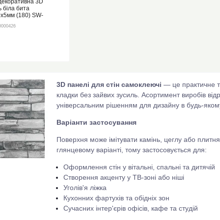
декоративна 3D
 біла бита
х5мм (180) SW-
0000426
3D панелі для стін самоклеючі
— це практичне т
кладки без зайвих зусиль. Асортимент виробів відр
універсальним рішенням для дизайну в будь-яком
Варіанти застосування
Поверхня може імітувати камінь, цеглу або плитняк
глянцевому варіанті, тому застосовується для:
Оформлення стін у вітальні, спальні та дитячій
Створення акценту у ТВ-зоні або ніші
Уголів'я ліжка
Кухонних фартухів та обідніх зон
Сучасних інтер'єрів офісів, кафе та студій