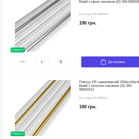
Білий з сірою смужкою (D) SW-00001
Код товару:
SW-00001809
190 грн.
в наявності
До кошика
Плінтус РР самоклеючий 2300х140х
Білий з золотою смужкою (D) SW-
00001812
Код товару:
SW-00001812
190 грн.
в наявності