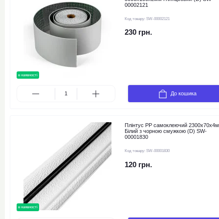
00002121
Код товару:
SW-00002121
230 грн.
в наявності
До кошика
Плінтус РР самоклеючий 2300х70х4
Білий з чорною смужкою (D) SW-
00001830
Код товару:
SW-00001830
120 грн.
в наявності