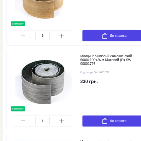
в наявності
До кошика
Молдинг вініловий самоклеючий
5000х100х2мм Матовий (D) SW-
00001797
Код товару:
SW-00001797
230 грн.
в наявності
До кошика