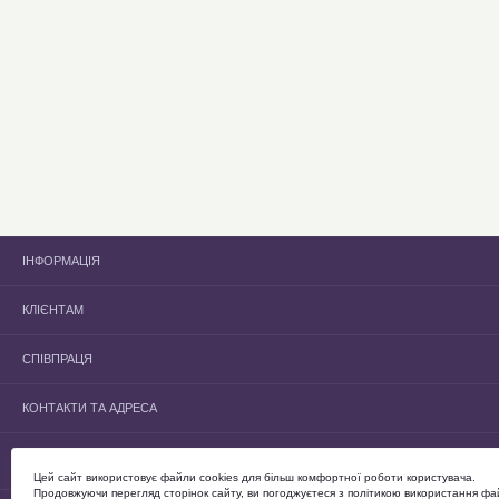
ІНФОРМАЦІЯ
Головна
КЛІЄНТАМ
Каталог
Відгуки
Популярні питання
СПІВПРАЦЯ
Статті
Публічний договір (оферта)
Акції
Про нас
Дропшипінг
Новинки
КОНТАКТИ ТА АДРЕСА
Оплата і доставка
Співробітництво
Форма зворотнього зв'язу
Обмін та повернення
Скачать каталог
Угода користувача
СЛІДКУЙТЕ ЗА НОВИНКАМИ ТА АКЦІЯМИ:
Цей сайт використовує файли cookies для більш комфортної роботи користувача.
Продовжуючи перегляд сторінок сайту, ви погоджуєтеся з політикою використання фа