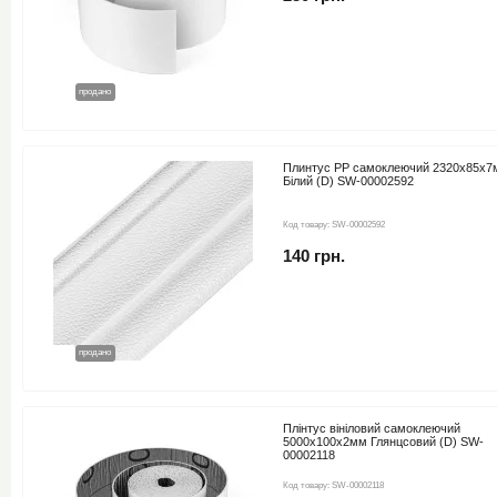
новинка
продано
Плинтус РР самоклеючий 2320х85х7
Білий (D) SW-00002592
Код товару:
SW-00002592
140 грн.
новинка
продано
Плінтус вініловий самоклеючий
5000х100х2мм Глянцсовий (D) SW-
00002118
Код товару:
SW-00002118