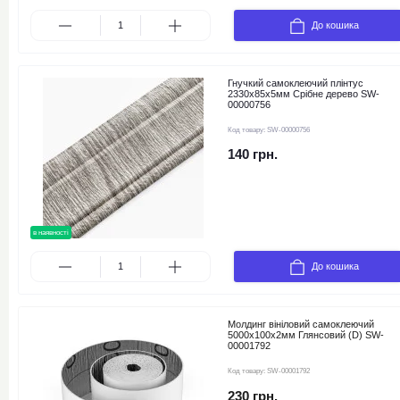
До кошика
Гнучкий самоклеючий плінтус
2330х85х5мм Срібне дерево SW-
00000756
Код товару:
SW-00000756
140 грн.
в наявності
До кошика
Молдинг вініловий самоклеючий
5000х100х2мм Глянсовий (D) SW-
00001792
Код товару:
SW-00001792
230 грн.