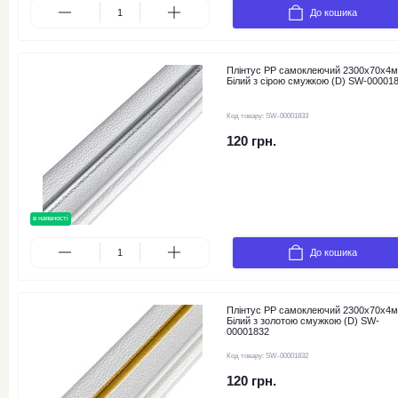
До кошика
Плінтус РР самоклеючий 2300х70х4
Білий з сірою смужкою (D) SW-00001
Код товару:
SW-00001833
120 грн.
в наявності
До кошика
Плінтус РР самоклеючий 2300х70х4
Білий з золотою смужкою (D) SW-
00001832
Код товару:
SW-00001832
120 грн.