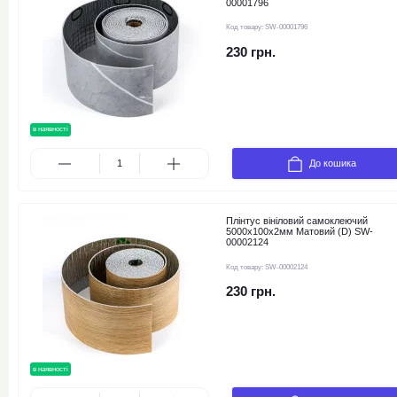
00001796
Код товару:
SW-00001796
230 грн.
в наявності
До кошика
Плінтус вініловий самоклеючий
5000х100х2мм Матовий (D) SW-
00002124
Код товару:
SW-00002124
230 грн.
в наявності