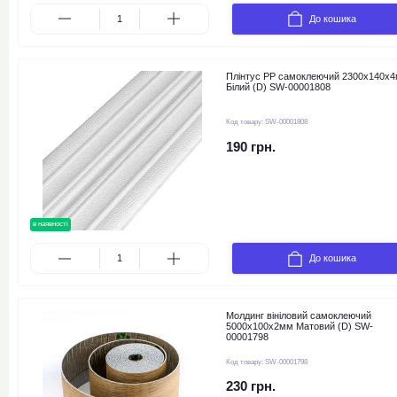
До кошика
Плінтус РР самоклеючий 2300х140х
Білий (D) SW-00001808
Код товару:
SW-00001808
190 грн.
в наявності
До кошика
Молдинг вініловий самоклеючий
5000х100х2мм Матовий (D) SW-
00001798
Код товару:
SW-00001798
230 грн.