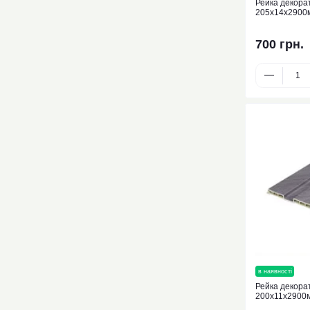
Рейка декора
205х14х2900
700 грн.
в наявності
нови
Рейка декора
200х11х2900