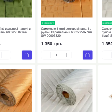
нка
в наявності
новинка
в наявно
які велюрові панелі в
Самоклеючі м'які велюрові панелі в
Самокл
овий 600х2950х7мм
рулоні Карамельний 600х2950х7мм
рулоні
SW-00003320
білий 
.
1 350 грн.
1 35