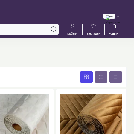
ua
ru
кабінет
закладки
кошик