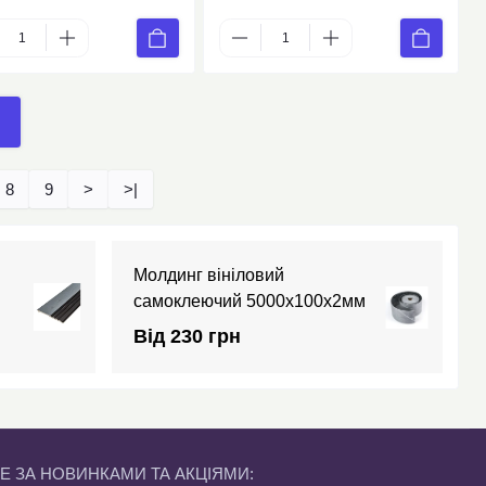
8
9
>
>|
Молдинг вініловий
самоклеючий 5000х100х2мм
Від 230 грн
Е ЗА НОВИНКАМИ ТА АКЦІЯМИ: