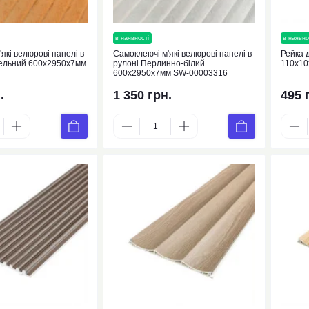
нка
в наявності
новинка
в наявно
які велюрові панелі в
Самоклеючі м'які велюрові панелі в
Рейка 
ельний 600х2950х7мм
рулоні Перлинно-білий
110х1
600х2950х7мм SW-00003316
.
1 350 грн.
495 