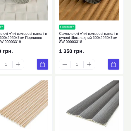
сті
новинка
в наявності
новинка
еючі м'які велюрові панелі в
Самоклеючі м'які велюрові панелі в
 600х2950х7мм Перлинно-
рулоні Шоколадний 600х2950х7мм
SW-00003319
SW-00003318
0 грн.
1 350 грн.