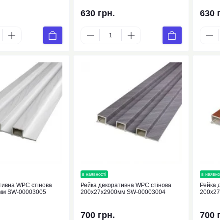
630 грн.
630 
нка
в наявності
новинка
в наявно
тивна WPC стінова
Рейка декоративна WPC стінова
Рейка 
мм SW-00003005
200х27х2900мм SW-00003004
200х2
700 грн.
700 