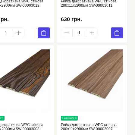
декоративна WPC стінова
Рейка декоративна WPC стінова
1х2900мм SW-00003012
200х11х2900мм SW-00003011
грн.
630 грн.
сті
новинка
в наявності
новинка
декоративна WPC стінова
Рейка декоративна WPC стінова
1х2900мм SW-00003008
200х11х2900мм SW-00003007