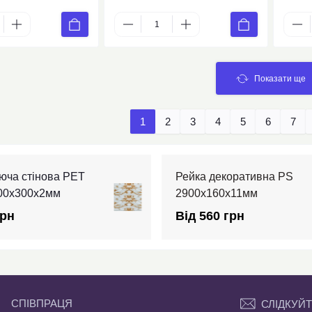
Показати ще
1
2
3
4
5
6
7
юча стінова PET
Рейка декоративна PS
600х300х2мм
2900х160х11мм
грн
Від 560 грн
СПІВПРАЦЯ
СЛІДКУЙТ