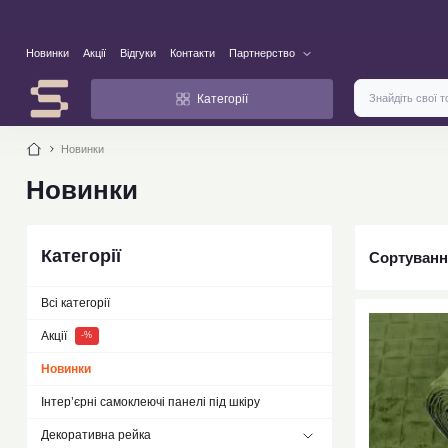
Новинки
Акції
Відгуки
Контакти
Партнерство
Категорії
Новинки
Новинки
Категорії
Сортуванн
Всі категорії
Акції
-%
Новинки
new
Інтер’єрні самоклеючі панелі під шкіру
Декоративна рейка