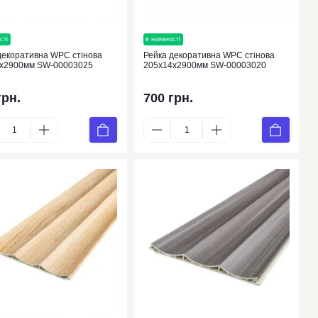
сті
новинка
в наявності
новинка
декоративна WPC стінова
Рейка декоративна WPC стінова
0х2900мм SW-00003025
205х14х2900мм SW-00003020
грн.
700 грн.