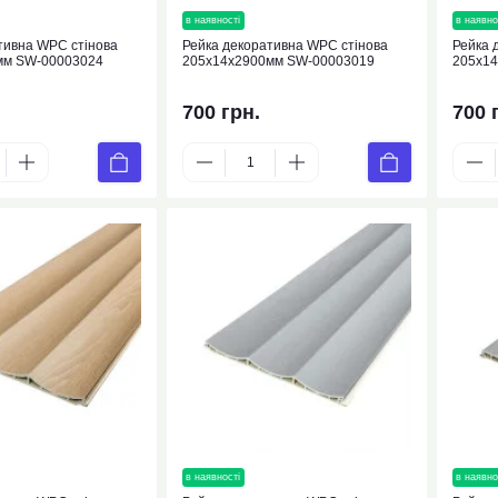
нка
в наявності
новинка
в наявно
тивна WPC стінова
Рейка декоративна WPC стінова
Рейка 
мм SW-00003024
205х14х2900мм SW-00003019
205х1
700 грн.
700 
нка
в наявності
новинка
в наявно