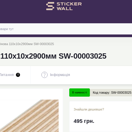
тінова 110х10х2900мм SW-00003025
 110х10х2900мм SW-00003025
Питання
Iнформація
0
Код товару:
SW-00003025
В наявності
Знайшли дешевше?
495 грн.