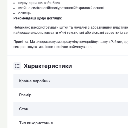
циркулярна пилка/лобзик
клей на силіконовій/поліуретановій/акриловій основі
олівець.
Рекомендації щодо догляду:
Небажано використовувати щітки та мочалки з абразивними властивос
найкраще використовувати м'які текстильні або віскозні серветки із з
Примітка: Ми використовуємо зрозумілу комерційну назву «Рейки», зру
використовуватися інше технічне найменування.
Характеристики
Країна виробник
Розмір
Стан
Тип використання