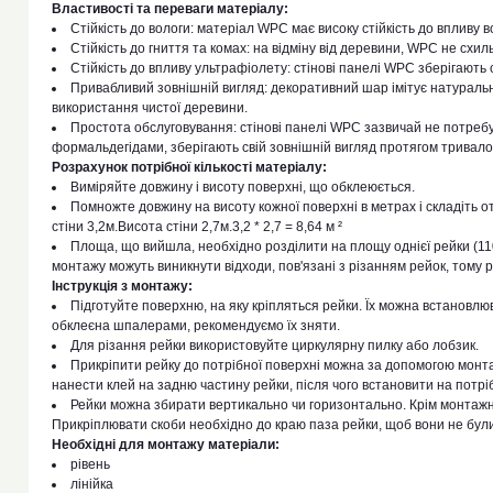
Властивості та переваги матеріалу:
Стійкість до вологи: матеріал WPC має високу стійкість до впливу 
Стійкість до гниття та комах: на відміну від деревини, WPC не схил
Стійкість до впливу ультрафіолету: стінові панелі WPC зберігають
Привабливий зовнішній вигляд: декоративний шар імітує натуральн
використання чистої деревини.
Простота обслуговування: стінові панелі WPC зазвичай не потреб
формальдегідами, зберігають свій зовнішній вигляд протягом тривалог
Розрахунок потрібної кількості матеріалу:
Виміряйте довжину і висоту поверхні, що обклеюється.
Помножте довжину на висоту кожної поверхні в метрах і складіть 
стіни 3,2м.Висота стіни 2,7м.3,2 * 2,7 = 8,64 м ²
Площа, що вийшла, необхідно розділити на площу однієї рейки (110*2
монтажу можуть виникнути відходи, пов'язані з різанням рейок, тому 
Інструкція з монтажу:
Підготуйте поверхню, на яку кріпляться рейки. Їх можна встановлюв
обклеєна шпалерами, рекомендуємо їх зняти.
Для різання рейки використовуйте циркулярну пилку або лобзик.
Прикріпити рейку до потрібної поверхні можна за допомогою монта
нанести клей на задню частину рейки, після чого встановити на потрі
Рейки можна збирати вертикально чи горизонтально. Крім монтажно
Прикріплювати скоби необхідно до краю паза рейки, щоб вони не були
Необхідні для монтажу матеріали:
рівень
лінійка