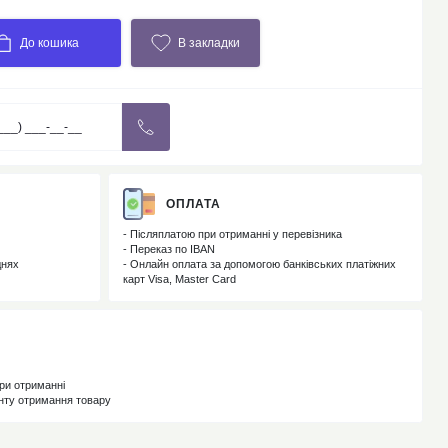
До кошика
В закладки
ОПЛАТА
- Післяплатою при отриманні у перевізника
- Переказ по IBAN
днях
- Онлайн оплата за допомогою банківських платіжних
карт Visa, Master Card
ри отриманні
енту отримання товару