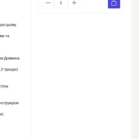
при цьому
ми та
али:Довжина
.У процесі
стіна
нструкцією
ні.