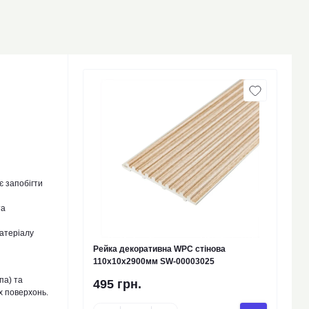
є запобігти
та
атеріалу
Рейка декоративна WPC стінова
110х10х2900мм SW-00003025
па) та
495 грн.
х поверхонь.