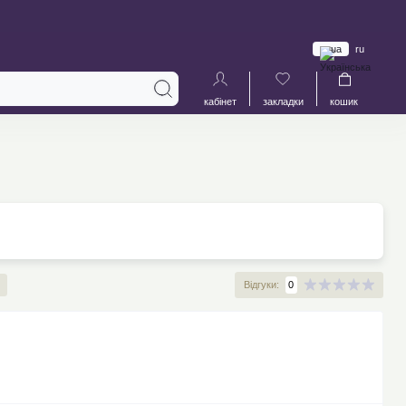
ua
ru
кабінет
закладки
кошик
Відгуки:
0