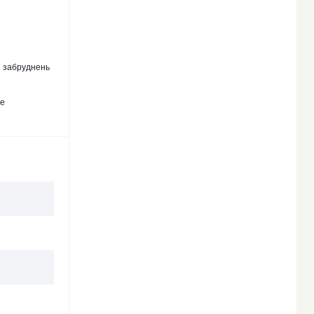
я забруднень
же