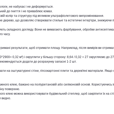
вологи, не набухає і не деформується.
ьний до гниття і не приваблює комах.
 свій колір та структуру під впливом ультрафіолетового випромінювання.
е дерево, що дозволяє створювати стильні та естетичні інтер'єри, знижуючи 
ують складного догляду. Вони не вимагають фарбування, обробки антисептика
о часу.
отримані результати, щоб отримати площу. Наприклад, після вимірів ви отрим
900= 0,32 м²) і округлити у більшу сторону: 8,64 / 0,32 = 27 округляємо до 27
рекомендується додати до розрахунку запасні 1-2 шт.
ати на оштукатурені стіни, гіпсокартонні плити та дерев'яні матеріали. Якщо 
жного клею, бажано на поліуретановій або силіконовій основі. Користуючись і
бну поверхню.
го клею можна використовувати будівельний степлер, щоб закріпити їх на сті
 видно.