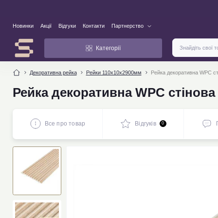
Новинки
Акції
Відгуки
Контакти
Партнерство
Категорії
Декоративна рейка
Рейки 110х10х2900мм
Рейка декоративна WPC с
Рейка декоративна WPC стінова
Все про товар
Відгуків
0
новинка