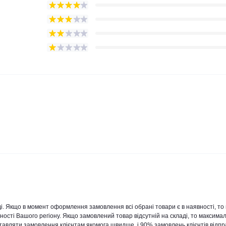
ді. Якщо в момент оформлення замовлення всі обрані товари є в наявності, то
еності Вашого регіону. Якщо замовлений товар відсутній на складі, то максима
тавляти замовлення клієнтам якомога швидше, і 90% замовлень клієнтів відп