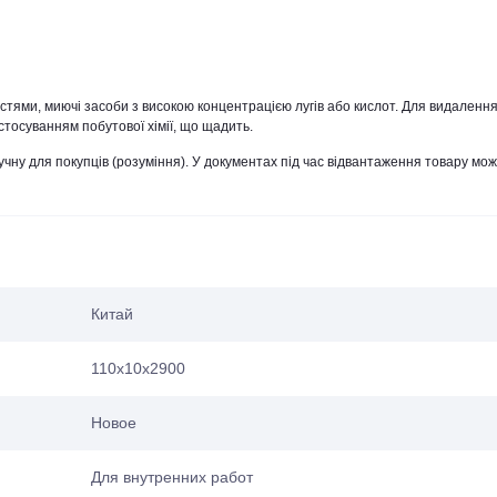
тями, миючі засоби з високою концентрацією лугів або кислот. Для видаленн
астосуванням побутової хімії, що щадить.
чну для покупців (розуміння). У документах під час відвантаження товару мо
Китай
110х10х2900
Новое
Для внутренних работ