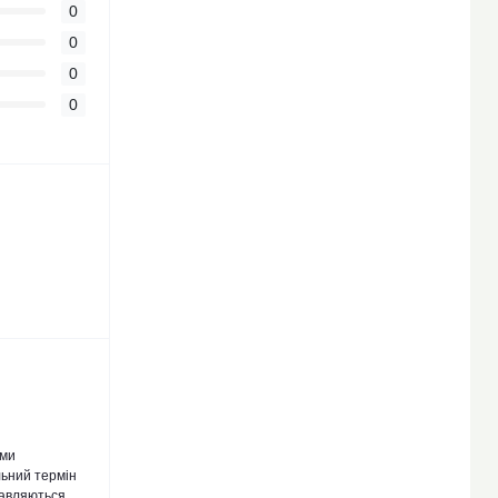
0
0
0
0
 ми
льний термін
равляються