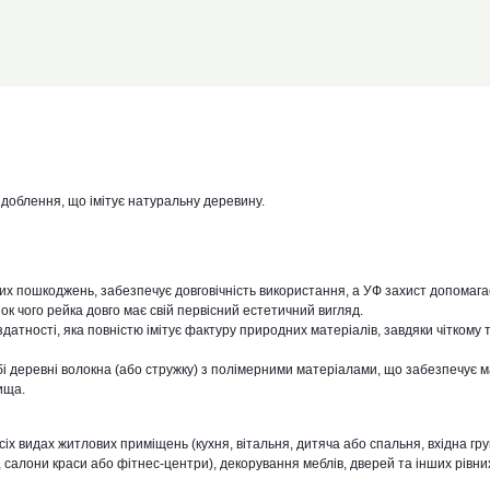
доблення, що імітує натуральну деревину.
х пошкоджень, забезпечує довговічність використання, а УФ захист допомага
к чого рейка довго має свій первісний естетичний вигляд.
датності, яка повністю імітує фактуру природних матеріалів, завдяки чіткому 
і деревні волокна (або стружку) з полімерними матеріалами, що забезпечує м
ища.
сіх видах житлових приміщень (кухня, вітальня, дитяча або спальня, вхідна гру
 салони краси або фітнес-центри), декорування меблів, дверей та інших рівни