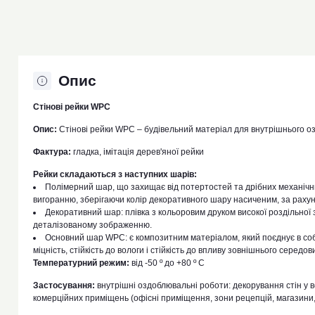
Опис
Стінові рейки WPC
Опис:
Стінові рейки WPC – будівельний матеріал для внутрішнього оз
Фактура:
гладка, імітація дерев'яної рейки
Рейки складаються з наступних шарів:
Полімерний шар, що захищає від потертостей та дрібних механічни
вигоранню, зберігаючи колір декоративного шару насиченим, за рахуно
Декоративний шар: плівка з кольоровим друком високої роздільної з
деталізованому зображенню.
Основний шар WPC: є композитним матеріалом, який поєднує в соб
міцність, стійкість до вологи і стійкість до впливу зовнішнього середов
Температурний режим:
від -50 º до +80 º С
Застосування:
внутрішні оздоблювальні роботи: декорування стін у в
комерційних приміщень (офісні приміщення, зони рецепцій, магазини,