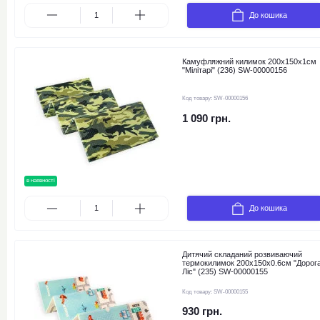
До кошика
Камуфляжний килимок 200х150х1см
"Мілітарі" (236) SW-00000156
Код товару:
SW-00000156
1 090 грн.
в наявності
новинка
До кошика
Дитячий складаний розвиваючий
термокилимок 200х150х0.6см "Дорога
Ліс" (235) SW-00000155
Код товару:
SW-00000155
930 грн.