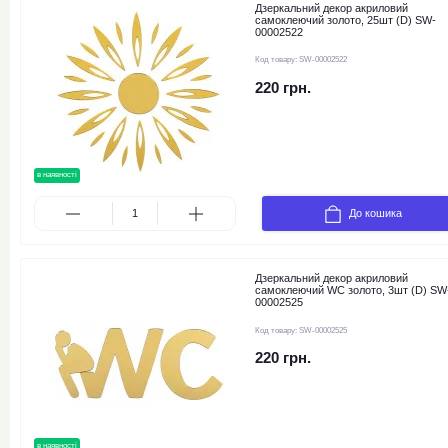
Дзеркальний декор акриловий
самоклеючий золото, 25шт (D) SW-
00002522
Код товару:
SW-00002522
220 грн.
в наявності
новинка
До кошика
Дзеркальний декор акриловий
самоклеючий WC золото, 3шт (D) SW
00002525
Код товару:
SW-00002525
220 грн.
в наявності
новинка