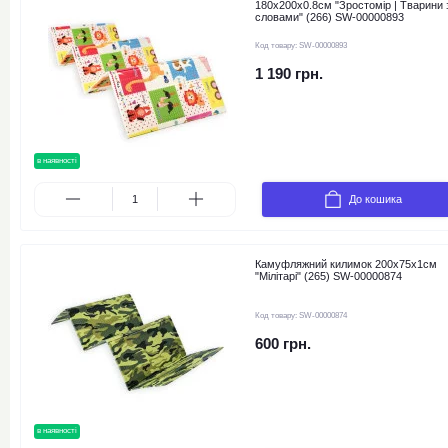
180х200х0.8см "Зростомір | Тварини з
словами" (266) SW-00000893
Код товару:
SW-00000893
1 190 грн.
в наявності
новинка
До кошика
Камуфляжний килимок 200х75х1см
"Мілітарі" (265) SW-00000874
Код товару:
SW-00000874
600 грн.
в наявності
новинка