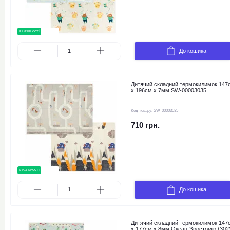
в наявності
новинка
До кошика
Дитячий складний термокилимок 147
х 196см х 7мм SW-00003035
Код товару:
SW-00003035
710 грн.
в наявності
новинка
До кошика
Дитячий складний термокилимок 147
х 177см х 8мм Океан-Зростомір (302