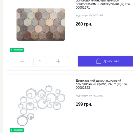
Вологопоглинаючий килимок
380х580х3мм Шестикутники (D) SW-
00001571
Код товару:
SW-00001571
260 грн.
в наявності
новинка
До кошика
Дзеркальний декор акриловий
самоклеючий срібло, 24шт (D) SW-
00002523
Код товару:
SW-00002523
199 грн.
в наявності
новинка