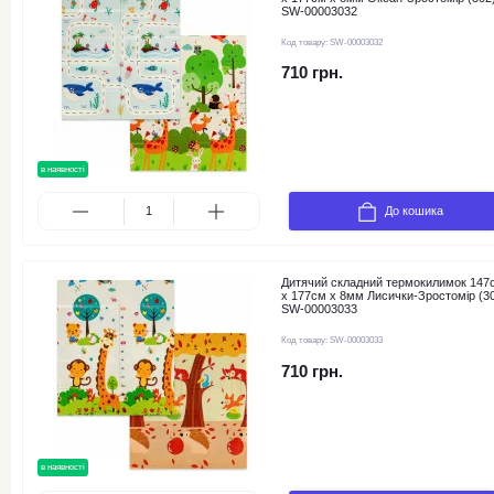
SW-00003032
Код товару:
SW-00003032
710 грн.
в наявності
новинка
До кошика
Дитячий складний термокилимок 147
х 177см х 8мм Лисички-Зростомір (3
SW-00003033
Код товару:
SW-00003033
710 грн.
в наявності
новинка