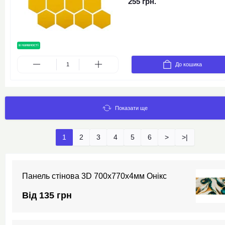
255 грн.
в наявності
новинка
До кошика
Показати ще
1
2
3
4
5
6
>
>|
Панель стінова 3D 700х770х4мм Онікс
Від 135 грн