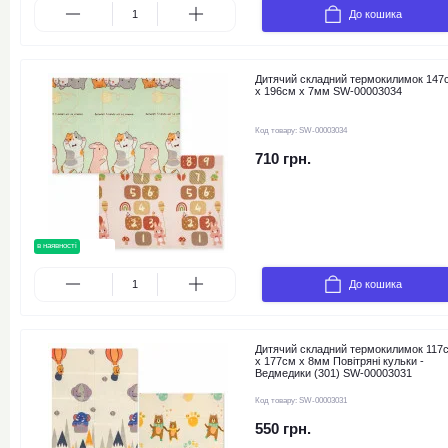
До кошика
Дитячий складний термокилимок 147
х 196см х 7мм SW-00003034
Код товару:
SW-00003034
710 грн.
в наявності
новинка
До кошика
Дитячий складний термокилимок 117
х 177см х 8мм Повітряні кульки -
Ведмедики (301) SW-00003031
Код товару:
SW-00003031
550 грн.