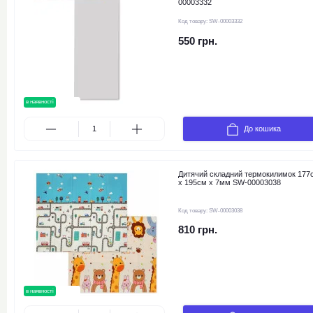
00003332
Код товару:
SW-00003332
550 грн.
в наявності
новинка
До кошика
Дитячий складний термокилимок 177
х 195см х 7мм SW-00003038
Код товару:
SW-00003038
810 грн.
в наявності
новинка