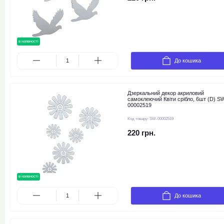
в наявності
новинка
До кошика
Дзеркальний декор акриловий
самоклеючий Квіти срібло, 6шт (D) S
00002519
Код товару:
SW-00002519
220 грн.
в наявності
новинка
До кошика