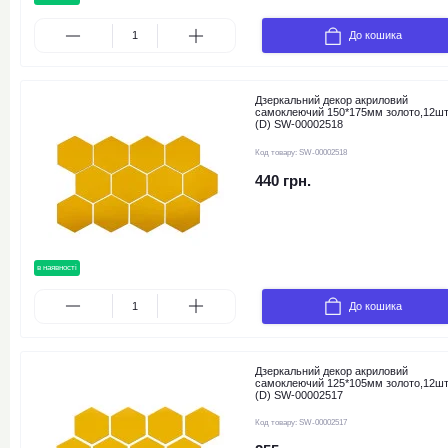
До кошика
Дзеркальний декор акриловий
самоклеючий 150*175мм золото,12ш
(D) SW-00002518
Код товару:
SW-00002518
440 грн.
в наявності
новинка
До кошика
Дзеркальний декор акриловий
самоклеючий 125*105мм золото,12ш
(D) SW-00002517
Код товару:
SW-00002517