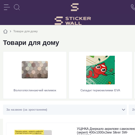
Товари для дому
Товари для дому
Вологопоглинаючий килимок
Складні термокилимки EVA
УЦІНКА Дзеркало акрилове самокле
(акрил) 400х1000х2мм Silver SW-