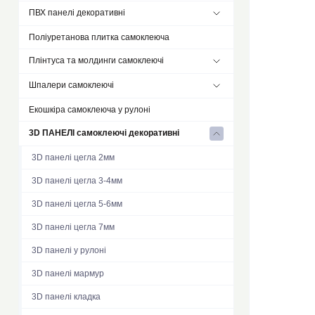
Композитна плитка
ПВХ панелі декоративні
Плівка віконна
Підлоговий вінил у рулонах самоклеючий
Плівка на самоклейці
Поліуретанова плитка самоклеюча
ПВХ панелі самоклеюча 30х30см
LVT плитка для підлоги самоклеюча
Плінтуса та молдинги самоклеючі
ПВХ панелі 96х48см
Ковролін плитка самоклеюча
Шпалери самоклеючі
Вініловий молдинг
Підлоговий пазл
Плінтус
Екошкіра самоклеюча у рулоні
Лляні шпалери самоклеючі
3D ПАНЕЛІ самоклеючі декоративні
Фактурні шпалери самоклеючі
3D панелі цегла 2мм
3D панелі цегла 3-4мм
3D панелі цегла 5-6мм
3D панелі цегла 7мм
3D панелі у рулоні
3D панелі мармур
3D панелі кладка