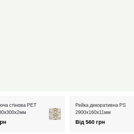
юча стінова PET
Рейка декоративна PS
600х300х2мм
2900х160х11мм
грн
Від 560 грн