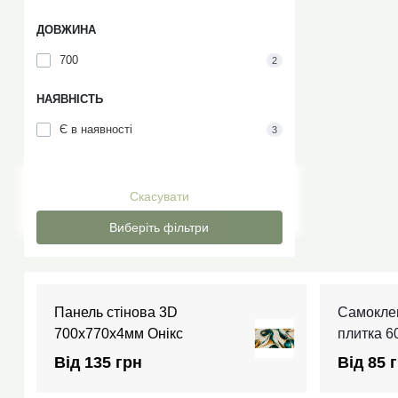
ДОВЖИНА
700
2
НАЯВНІСТЬ
Є в наявності
3
Скасувати
Виберіть фільтри
Панель стінова 3D
Самокле
700х770х4мм Онікс
плитка 
Від 135 грн
Від 85 