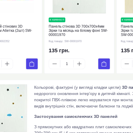
нка
в наявності
новинка
в наявно
й стінових 3D
Панель стінова 3D 700х700х4мм
Панель
 Абетка (2шт) SW-
Зірки та місяць на білому фоні SW-
Зірки т
00001970
SW-00
0002352
Код товару:
SW-00001970
Код това
135 грн.
135 
Кольорові, фактурні (у вигляді кладки цегли)
3D па
недорогого оновлення інтер'єру в дитячій кімнаті.
покритої ПВХ-плівкою легко керуватися при монтаж
видів внутрішніх стін, включаючи балкони та лоджії
Застосування самоклеючих 3D панелей
З прямокутних або квадратних плит самоклеючих
700х700 мм (5 і 6 мм завтовшки) зручно складат