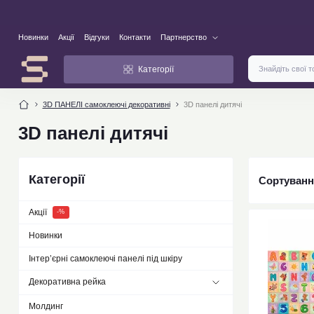
Новинки
Акції
Відгуки
Контакти
Партнерство
Категорії
3D ПАНЕЛІ самоклеючі декоративні
3D панелі дитячі
3D панелі дитячі
Категорії
Сортуванн
Акції
-%
Новинки
new
Інтер’єрні самоклеючі панелі під шкіру
Декоративна рейка
Молдинг
Рейки 110х10х2900мм