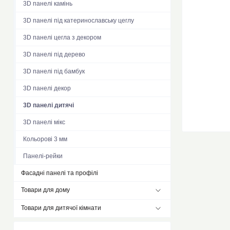
3D панелі камінь
3D панелі під катеринославську цеглу
3D панелі цегла з декором
3D панелі під дерево
3D панелі під бамбук
3D панелі декор
3D панелі дитячі
3D панелі мікс
Кольорові 3 мм
Панелі-рейки
Фасадні панелі та профілі
Товари для дому
Товари для дитячої кімнати
Вологопоглинаючий килимок
Складні термокилимки EVA
Дитячі манікюрні набори