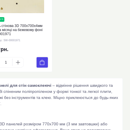
сті
новинка
 стінова 3D 700х700х4мм
а місяці на бежевому фоні
001971
ру:
SW-00001971
грн.
нелі для стін самоклеючі
– відмінне рішення швидкого та
 Зі спіненим поліпропіленом у формі тонкої та легкої плити,
і без інструментів та клею. Міцно приклеюється до будь-яких
.
 3D панелей розміром 770х700 мм (3 мм завтовшки) або
и сучасне настінне оформлення. Воно стильно перетворює: