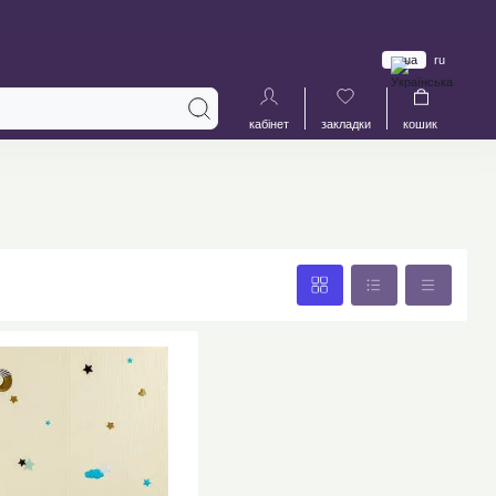
ua
ru
кабінет
закладки
кошик