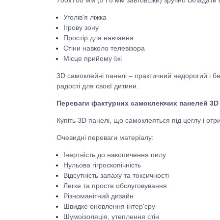
Уголів'я ліжка
Ігрову зону
Простір для навчання
Стіни навколо телевізора
Місце прийому їжі
3D самоклейні панелі – практичний недорогий і б
радості для своєї дитини.
Переваги фактурних самоклеючих панелей 3D 
Купіть 3D панелі, що самоклеяться під цеглу і от
Очевидні переваги матеріалу:
Інертність до накопичення пилу
Нульова гігроскопічність
Відсутність запаху та токсичності
Легке та просте обслуговування
Різноманітний дизайн
Швидке оновлення інтер'єру
Шумоізоляція, утеплення стін