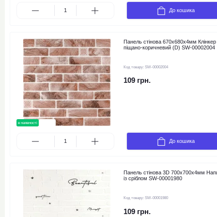
До кошика
Панель стінова 670х680х4мм Клінкер
піщано-коричневий (D) SW-00002004
Код товару:
SW-00002004
109 грн.
в наявності
новинка
До кошика
Панель стінова 3D 700х700х4мм Нап
із сріблом SW-00001980
Код товару:
SW-00001980
109 грн.