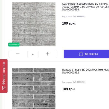
Самоклеюча декоративна 3D панель
700х770х5мм Сіра смужка цегла (183
SW-00000488
Код товару:
SW-00000488
109 грн.
в наявності
До кошика
Фільтр товарів
Панель стінова 3D 700х700х4мм Мок
SW-00001992
Код товару:
SW-00001992
109 грн.