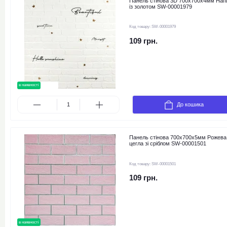
Панель стінова 3D 700х700х4мм Нап
із золотом SW-00001979
Код товару:
SW-00001979
109 грн.
в наявності
новинка
До кошика
Панель стінова 700х700х5мм Рожева
цегла зі сріблом SW-00001501
Код товару:
SW-00001501
109 грн.
в наявності