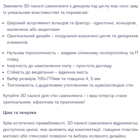
Замовити 3D панелі самоклеючі з декором під цеглу має сенс зав
їх унікальним властивостям та перевагам:
Широкий асортимент кольорів та фактур - однотонні, кольорові, 
малюнком або акцентами
Оригінальний дизайн – поєднання класичної цегли та декорати
елементів
Нульова гігроскопічність – завдяки спіненому поліпропілену та 
плівці
Інертність до накопичення пилу – простота догляду
Стійкість до вицвітання – відмінна якість
Вибір розмірів 700х770мм та товщина 4, 5 мм
Теплоємність з додатковим утепленням та шумоізоляцією стін
Купуйте 3D панелі для стін самоклеючі – і ваш інтер'єр стане
оригінальним, ефектним та практичним!
Ціна та покупка
Крім естетичної привабливості, 3D панелі самоклеючі відрізняють
доступною ціною, яка залежить від комплектації, товщини пластин
матової або глянсової поверхні та вибору колірного дизайну.