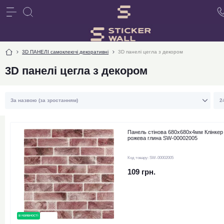
3D ПАНЕЛІ самоклеючі декоративні
3D панелі цегла з декором
3D панелі цегла з декором
Панель стінова 680х680х4мм Клінкер
рожева глина SW-00002005
Код товару:
SW-00002005
109 грн.
в наявності
новинка