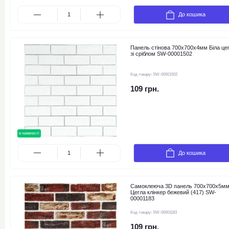
До кошика
Панель стінова 700х700х4мм Біла це
зі сріблом SW-00001502
Код товару:
SW-00001502
109 грн.
в наявності
До кошика
Самоклеюча 3D панель 700х700х5м
Цегла клінкер бежевий (417) SW-
00001183
Код товару:
SW-00001183
109 грн.