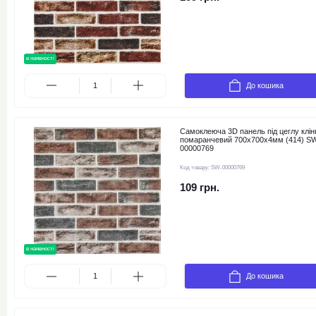
в наявності
До кошика
Самоклеюча 3D панель під цеглу клін
помаранчевий 700x700x4мм (414) S
00000769
Код товару:
SW-00000769
109 грн.
в наявності
До кошика