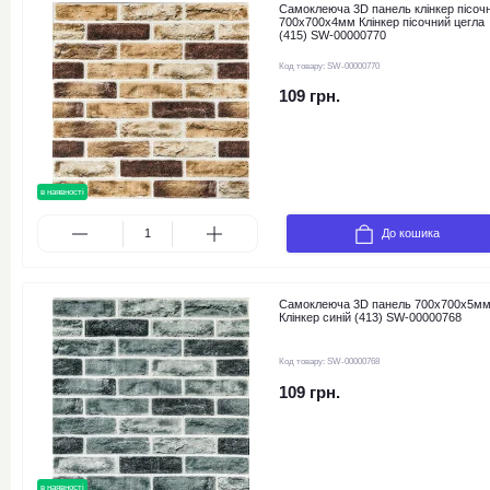
Самоклеюча 3D панель клінкер пісоч
700x700x4мм Клінкер пісочний цегла
(415) SW-00000770
Код товару:
SW-00000770
109 грн.
в наявності
До кошика
Самоклеюча 3D панель 700x700x5м
Клінкер синій (413) SW-00000768
Код товару:
SW-00000768
109 грн.
в наявності