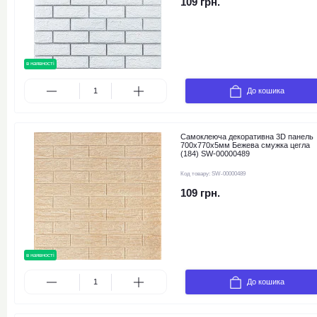
109 грн.
в наявності
До кошика
Самоклеюча декоративна 3D панель
700х770х5мм Бежева смужка цегла
(184) SW-00000489
Код товару:
SW-00000489
109 грн.
в наявності
До кошика