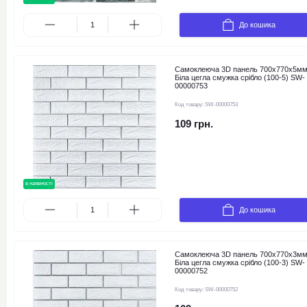
До кошика
Самоклеюча 3D панель 700х770х5м
Біла цегла смужка срібло (100-5) SW-
00000753
Код товару:
SW-00000753
109 грн.
в наявності
До кошика
Самоклеюча 3D панель 700х770х3м
Біла цегла смужка срібло (100-3) SW-
00000752
Код товару:
SW-00000752