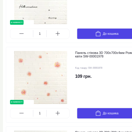
в наявності
новинка
До кошика
Панель стінова 3D 700х700х4мм Рож
квіти SW-00001978
Код товару:
SW-00001978
109 грн.
в наявності
новинка
До кошика