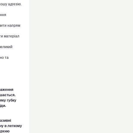
ошу адгезію.
ення
чити напрям
ти матеріал
евеликий
но та
браження
ишається.
яку губку
іди.
азивні
ну в легкому
ерхню