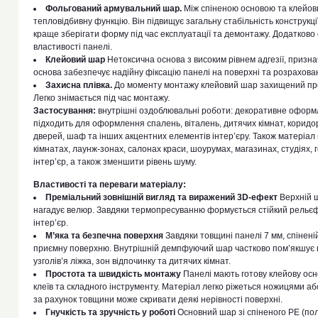
Фольгований армувальний шар.
Між спіненою основою та клейов
тепловідбивну функцію. Він підвищує загальну стабільність конструкці
краще зберігати форму під час експлуатації та демонтажу. Додатков
властивості панелі.
Клейовий шар
Нетоксична основа з високим рівнем адгезії, призн
основа забезпечує надійну фіксацію панелі на поверхні та розрахова
Захисна плівка.
До моменту монтажу клейовий шар захищений про
Легко знімається під час монтажу.
Застосування:
внутрішні оздоблювальні роботи: декоративне оформле
підходить для оформлення спалень, віталень, дитячих кімнат, коридорів
дверей, шаф та інших акцентних елементів інтер’єру. Також матеріал
кімнатах, лаунж-зонах, салонах краси, шоурумах, магазинах, студіях,
інтер’єр, а також зменшити рівень шуму.
Властивості та переваги матеріалу:
Преміальний зовнішній вигляд та виражений 3D-ефект
Верхній ш
нагадує велюр. Завдяки термопресуванню формується стійкий рельєф 
інтер’єр.
М’яка та безпечна поверхня
Завдяки товщині панелі 7 мм, спінені
приємну поверхню. Внутрішній демпфуючий шар частково пом’якшує в
узголів’я ліжка, зон відпочинку та дитячих кімнат.
Простота та швидкість монтажу
Панелі мають готову клейову осн
клеїв та складного інструменту. Матеріал легко ріжеться ножицями а
за рахунок товщини може скривати деякі нерівності поверхні.
Гнучкість та зручність у роботі
Основний шар зі спіненого PE (пол