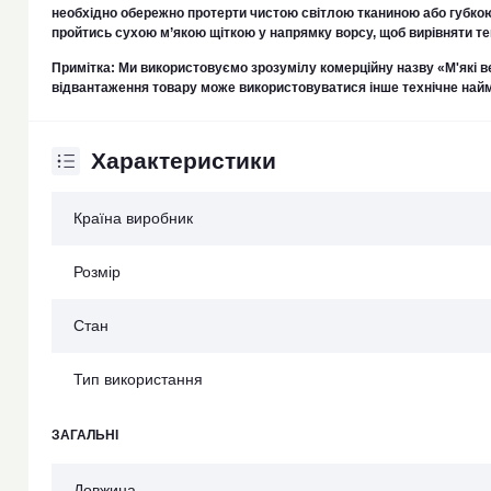
необхідно обережно протерти чистою світлою тканиною або губко
пройтись сухою м’якою щіткою у напрямку ворсу, щоб вирівняти тек
Примітка: Ми використовуємо зрозумілу комерційну назву «М'які ве
відвантаження товару може використовуватися інше технічне най
Характеристики
Країна виробник
Розмір
Стан
Тип використання
ЗАГАЛЬНІ
Довжина