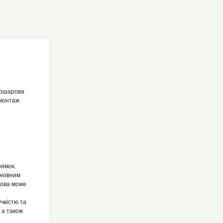
тошарова
 монтаж
рямок.
сновним
нова може
чкістю та
 а також