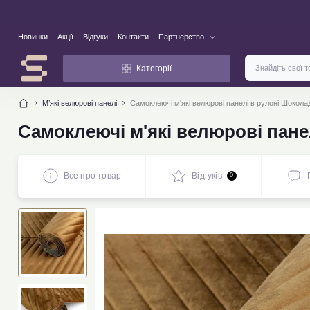
Новинки
Акції
Відгуки
Контакти
Партнерство
Категорії
Мʼякі велюрові панелі
Самоклеючі м'які велюрові панелі в рулоні Шоко
Самоклеючі м'які велюрові пан
Все про товар
Відгуків
0
новинка