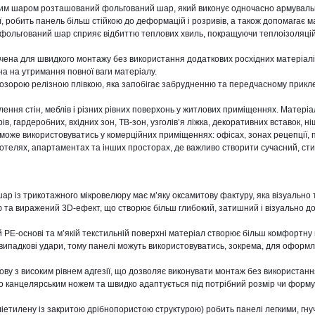
им шаром розташований фольгований шар, який виконує одночасно армуваль
ї, робить панель більш стійкою до деформацій і розривів, а також допомагає м
о фольгований шар сприяє відбиттю теплових хвиль, покращуючи теплоізоляцій
ачена для швидкого монтажу без використання додаткових росхідних матеріалі
на на утримання повної ваги матеріалу.
зорою релізною плівкою, яка запобігає забрудненню та передчасному прикл
ння стін, меблів і різних рівних поверхонь у житлових приміщеннях. Матеріа
, гардеробних, вхідних зон, ТВ-зон, узголів’я ліжка, декоративних вставок, ніш
 може використовуватись у комерційних приміщеннях: офісах, зонах рецепції,
 готелях, апартаментах та інших просторах, де важливо створити сучасний, ст
ар із трикотажного мікровелюру має м’яку оксамитову фактуру, яка візуально 
та виражений 3D-ефект, що створює більш глибокий, затишний і візуально д
й PE-основі та м’якій текстильній поверхні матеріал створює більш комфортну
ипадкові удари, тому панелі можуть використовуватись, зокрема, для оформ
ову з високим рівнем адгезії, що дозволяє виконувати монтаж без використан
бо канцелярським ножем та швидко адаптується під потрібний розмір чи форму 
іетилену із закритою дрібнопористою структурою) робить панелі легкими, гну