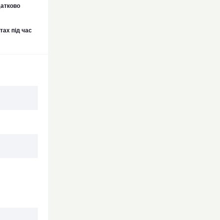
датково
тах під час