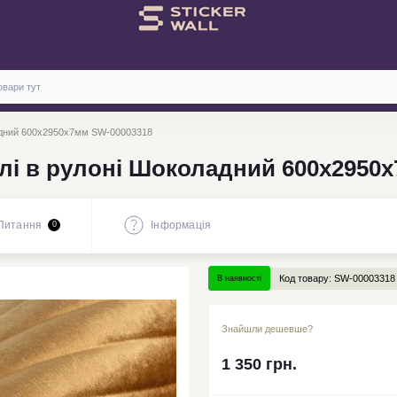
ладний 600х2950х7мм SW-00003318
елі в рулоні Шоколадний 600х2950
Питання
Iнформація
0
Код товару:
SW-00003318
В наявності
Знайшли дешевше?
1 350 грн.