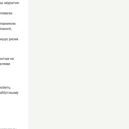
ьш акуратне
помагає
 тканиною.
панелі,
еншує ризик
монтаж не
нелями
робить
майбутньому