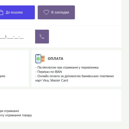
До кошика
В закладки
ОПЛАТА
- Післяплатою при отриманні у перевізника
- Переказ по IBAN
днях
- Онлайн оплата за допомогою банківських платіжних
карт Visa, Master Card
ри отриманні
енту отримання товару