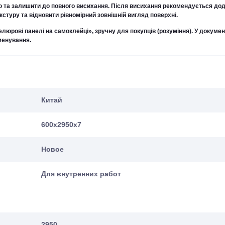
ю та залишити до повного висихання. Після висихання рекомендується до
стуру та відновити рівномірний зовнішній вигляд поверхні.
люрові панелі на самоклейці», зручну для покупців (розуміння). У докумен
менування.
Китай
600х2950х7
Новое
Для внутренних работ
2950