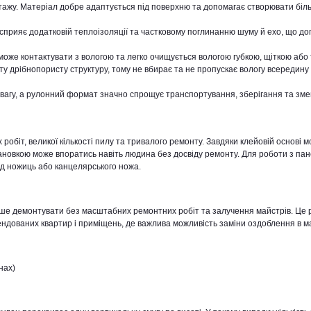
нтажу. Матеріал добре адаптується під поверхню та допомагає створювати біл
прияє додатковій теплоізоляції та частковому поглинанню шуму й ехо, що до
оже контактувати з вологою та легко очищується вологою губкою, щіткою або
ту дрібнопористу структуру, тому не вбирає та не пропускає вологу всередину 
вагу, а рулонний формат значно спрощує транспортування, зберігання та зм
робіт, великої кількості пилу та тривалого ремонту. Завдяки клейовій основі 
ановкою може впоратись навіть людина без досвіду ремонту. Для роботи з па
ад ножиць або канцелярського ножа.
іше демонтувати без масштабних ремонтних робіт та залучення майстрів. Це 
ендованих квартир і приміщень, де важлива можливість заміни оздоблення в 
нах)