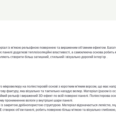
теріал із м’якою рельєфною поверхнею та вираженим об’ємним ефектом. Бага
є панелі додаткові теплоізоляційні властивості, а самоклеюча основа робить
яють створити більш затишний, стильний і візуально дорогий інтер’єр .
о мікровелюру на поліестеровій основі з коротким м’яким ворсом, що має нап
ову фактуру, яка візуально та тактильно нагадує велюр. Матеріал (разом із о
ійкий рельєф і виражений 3D-ефект по всій поверхні панелі. Поліестерова ос
ому проникненню вологи у внутрішні шари панелі.
 із закритою дрібнопористою структурою. Матеріал відзначається легкістю, гну
 створює об’єм панелі, робить поверхню більш м’якою та візуально глибокою,