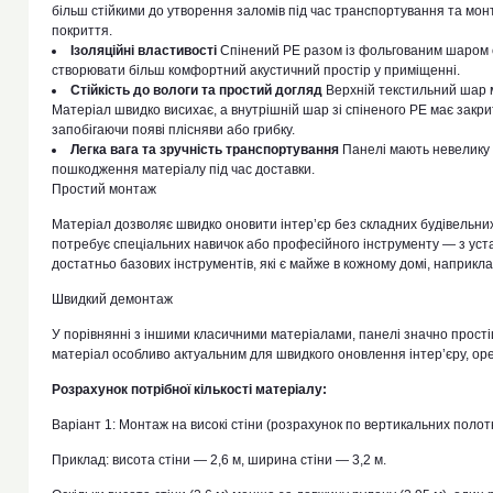
більш стійкими до утворення заломів під час транспортування та мо
покриття.
Ізоляційні властивості
Спінений PE разом із фольгованим шаром с
створювати більш комфортний акустичний простір у приміщенні.
Стійкість до вологи та простий догляд
Верхній текстильний шар м
Матеріал швидко висихає, а внутрішній шар зі спіненого PE має закри
запобігаючи появі плісняви або грибку.
Легка вага та зручність транспортування
Панелі мають невелику 
пошкодження матеріалу під час доставки.
Простий монтаж
Матеріал дозволяє швидко оновити інтер’єр без складних будівельних 
потребує спеціальних навичок або професійного інструменту — з уст
достатньо базових інструментів, які є майже в кожному домі, наприкл
Швидкий демонтаж
У порівнянні з іншими класичними матеріалами, панелі значно прост
матеріал особливо актуальним для швидкого оновлення інтер’єру, ор
Розрахунок потрібної кількості матеріалу:
Варіант 1: Монтаж на високі стіни (розрахунок по вертикальних полот
Приклад: висота стіни — 2,6 м, ширина стіни — 3,2 м.