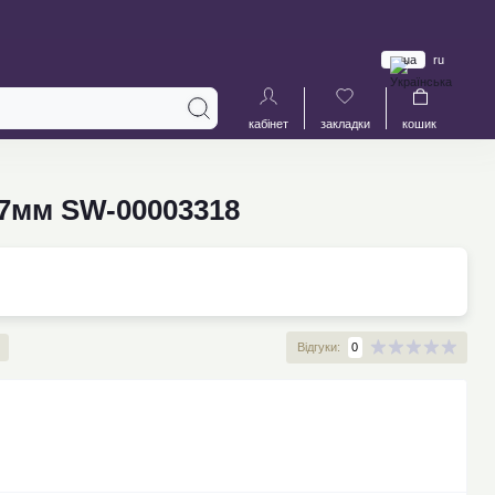
ua
ru
кабінет
закладки
кошик
х7мм SW-00003318
Відгуки:
0