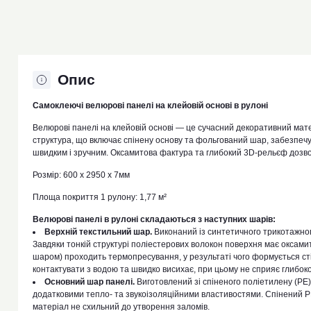
Опис
Самоклеючі велюрові панелі на клейовій основі в рулоні
Велюрові панелі на клейовій основі — це сучасний декоративний ма
структура, що включає спінену основу та фольгований шар, забезпечу
швидким і зручним. Оксамитова фактура та глибокий 3D-рельєф дозвол
Розмір: 600 х 2950 х 7мм
Площа покриття 1 рулону: 1,77 м²
Велюрові панелі в рулоні складаються з наступних шарів:
Верхній текстильний шар.
Виконаний із синтетичного трикотажног
Завдяки тонкій структурі поліестерових волокон поверхня має оксамит
шаром) проходить термопресування, у результаті чого формується ст
контактувати з водою та швидко висихає, при цьому не сприяє глибок
Основний шар панелі.
Виготовлений зі спіненого поліетилену (PE)
додатковими тепло- та звукоізоляційними властивостями. Спінений PE
матеріал не схильний до утворення заломів.