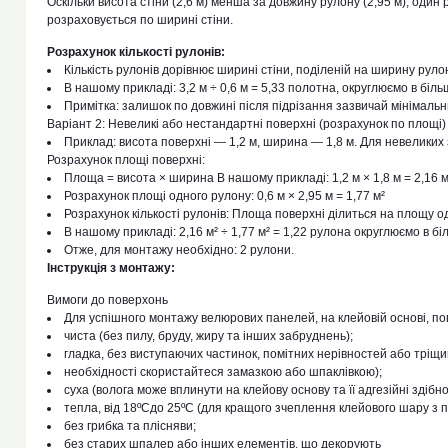
Оскільки висота стіни (2,6 м) менша за довжину рулону (2,95 м), один 
розраховується по ширині стіни.
Розрахунок кількості рулонів:
Кількість рулонів дорівнює ширині стіни, поділеній на ширину руло
В нашому прикладі: 3,2 м ÷ 0,6 м = 5,33 полотна, округлюємо в біль
Примітка: залишок по довжині після підрізання зазвичай мінімальн
Варіант 2: Невеликі або нестандартні поверхні (розрахунок по площі)
Приклад: висота поверхні — 1,2 м, ширина — 1,8 м. Для невеликих
Розрахунок площі поверхні:
Площа = висота × ширина В нашому прикладі: 1,2 м × 1,8 м = 2,16 м
Розрахунок площі одного рулону: 0,6 м × 2,95 м = 1,77 м²
Розрахунок кількості рулонів: Площа поверхні ділиться на площу о
В нашому прикладі: 2,16 м² ÷ 1,77 м² = 1,22 рулона округлюємо в бі
Отже, для монтажу необхідно: 2 рулони.
Інструкція з монтажу:
Вимоги до поверхонь
Для успішного монтажу велюрових панелей, на клейовій основі, по
чиста (без пилу, бруду, жиру та інших забруднень);
гладка, без виступаючих частинок, помітних нерівностей або тріщи
необхідності скористайтеся замазкою або шпаклівкою);
суха (волога може вплинути на клейову основу та її адгезійні здібно
тепла, від 18ºСдо 25ºС (для кращого зчеплення клейового шару з 
без грибка та плісняви;
без старих шпалер або інших елементів, що декорують