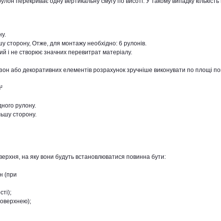
рулон перекриває одну вертикальну смугу по висоті. У такому випадку кількість
ну.
шу сторону, Отже, для монтажу необхідно: 6 рулонів.
ий і не створює значних перевитрат матеріалу.
 зон або декоративних елементів розрахунок зручніше виконувати по площі по
²
дного рулону.
льшу сторону.
верхня, на яку вони будуть встановлюватися повинна бути:
н (при
сті);
поверхнею);