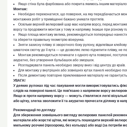
Якщо стіна була фарбована або покрита якимось іншим матеріало
Монтаж:
Необхідно переконатися, що поверхня, на яку передбачається мон
монтажних робіт у приміщенні бажано уникати протягів.
Оскільки верхній велюровий шар має напрям ворсу, перед монтаж
ворсу та продовжити монтаж у тому ж напрямку. Інакше при різному пад
Якщо площа монтажу велика, рекомендується попередньо нанести р
та зберегти правильну геометрію візерунка.
Зняти захисну плівку зі зворотного боку рулону, відклеївши клейов
шматочок скотчу до її кута — це дозволяє легко підчепити плівку, не 
Монтаж рекомендується починати з одного кута поверхні, поступов
акуратно, без утворення бульбашок або зморшок.
Розгладжувати панель необхідно зверху вниз і від центру до країв.
Для монтажу у внутрішніх або зовнішніх кутах панелі необхідно по
Після демонтажу повторне приклеювання матеріалу не гарантуєть
УВАГА!
У деяких рулонах під час пакування могли використовуватись фікс
слідів на поверхні панелі. Це пов’язано з напрямом ворсу велюро
Якщо ж проти напрямку ворсу — можуть з’являтися легкі візуальні 
або щітку, злегка зволожити її та акуратно прочесати ділянку в на
Рекомендації по догляду
Для збереження зовнішнього вигляду велюрових панелей рекомен
матеріали або жорсткі щітки, які можуть пошкодити верхній велюр
мильному розчині (прозорому, без кольору) або воді (за потреби