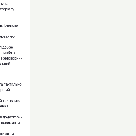
ну та
атеріалу
ні
в. Клейова
еюванню.
л добре
, меблів,
 переговорних
ильний
та тактильно
орогий
 й тактильно
лення
ня додаткових
поверхні, а
чкими та