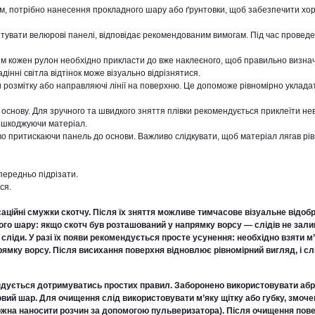
м, потрібно нанесення прокладного шару або ґрунтовки, щоб забезпечити хор
тувати велюрові панелі, відповідає рекомендованим вимогам. Під час провед
ем кожен рулон необхідно прикласти до вже наклеєного, щоб правильно визна
інні світла відтінок може візуально відрізнятися.
озмітку або направляючі лінії на поверхню. Це допоможе рівномірно уклада
у основу. Для зручного та швидкого зняття плівки рекомендується приклеїти н
пошкоджуючи матеріал.
о притискаючи панель до основи. Важливо слідкувати, щоб матеріал лягав рів
передньо підрізати.
ся.
аційні смужки скотчу. Після їх зняття можливе тимчасове візуальне відо
вого шару: якщо скотч був розташований у напрямку ворсу — слідів не зал
сліди. У разі їх появи рекомендується просте усунення: необхідно взяти м’
прямку ворсу. Після висихання поверхня відновлює рівномірний вигляд, і сл
дується дотримуватись простих правил. Заборонено використовувати абр
овий шар. Для очищення слід використовувати м’яку щітку або губку, змоче
 можна наносити розчин за допомогою пульверизатора). Після очищення пов