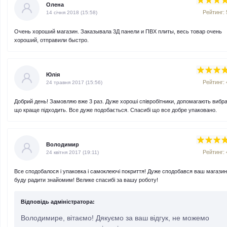
Олена
Рейтинг: 
14 cічня 2018 (15:58)
Очень хороший магазин. Заказывала 3Д панели и ПВХ плиты, весь товар очень
хороший, отправили быстро.
Юлія
Рейтинг: 
24 травня 2017 (15:56)
Добрий день! Замовляю вже 3 раз. Дуже хороші співробітники, допомагають вибр
що краще підходить. Все дуже подобається. Спасибі що все добре упаковано.
Володимир
Рейтинг: 
24 квітня 2017 (19:11)
Все сподобалося і упаковка і самоклеючі покриття! Дуже сподобався ваш магазин
буду радити знайомим! Велике спасибі за вашу роботу!
Відповідь адміністратора:
Володимире, вітаємо! Дякуємо за ваш відгук, не можемо