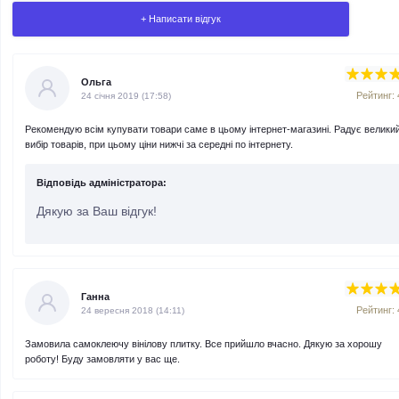
+ Написати відгук
Ольга
Рейтинг: 
24 cічня 2019 (17:58)
Рекомендую всім купувати товари саме в цьому інтернет-магазині. Радує велики
Якість товару
вибір товарів, при цьому ціни нижчі за середні по інтернету.
Доставка
Відповідь адміністратора:
Дякую за Ваш відгук!
Ціни
Асортимент
*
Ваше ім’я
Ганна
Рейтинг: 
24 вересня 2018 (14:11)
Замовила самоклеючу вінілову плитку. Все прийшло вчасно. Дякую за хорошу
*
Ваш відгук
роботу! Буду замовляти у вас ще.